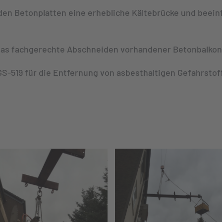
en Betonplatten eine erhebliche Kältebrücke und beein
das fachgerechte Abschneiden vorhandener Betonbalkone
GS-519 für die Entfernung von asbesthaltigen Gefahrstof