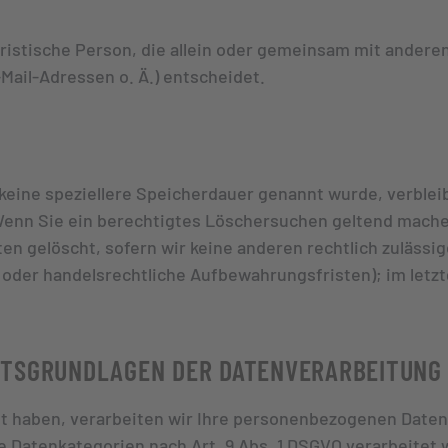
 juristische Person, die allein oder gemeinsam mit ander
ail-Adressen o. Ä.) entscheidet.
keine speziellere Speicherdauer genannt wurde, verblei
 Wenn Sie ein berechtigtes Löschersuchen geltend machen
n gelöscht, sofern wir keine anderen rechtlich zulässi
oder handelsrechtliche Aufbewahrungsfristen); im letzt
HTSGRUNDLAGEN DER DATENVERARBEITUNG 
gt haben, verarbeiten wir Ihre personenbezogenen Daten a
re Datenkategorien nach Art. 9 Abs. 1 DSGVO verarbeitet 