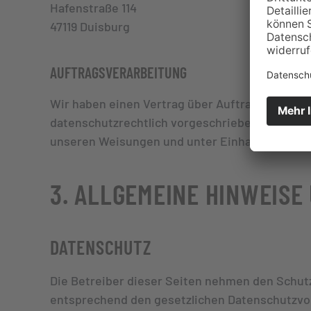
Hafenstraße 114
47119 Duisburg
AUFTRAGSVERARBEITUNG
Wir haben einen Vertrag über Auftragsverarbei
datenschutzrechtlich vorgeschriebenen Vertra
unseren Weisungen und unter Einhaltung der D
3. ALLGEMEINE HINWEISE
DATENSCHUTZ
Die Betreiber dieser Seiten nehmen den Schutz
entsprechend den gesetzlichen Datenschutzvor