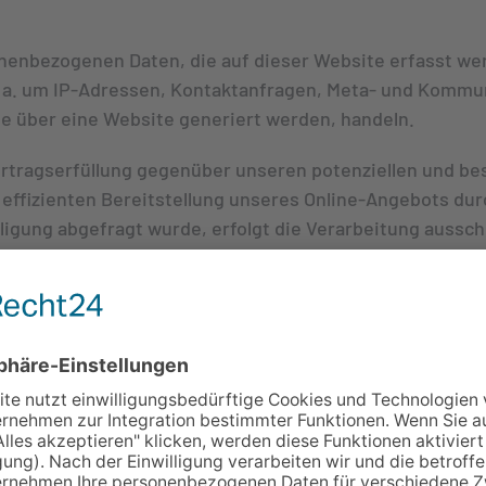
onenbezogenen Daten, die auf dieser Website erfasst we
v. a. um IP-Adressen, Kontaktanfragen, Meta- und Kommu
e über eine Website generiert werden, handeln.
rtragserfüllung gegenüber unseren potenziellen und best
effizienten Bereitstellung unseres Online-Angebots durch
igung abgefragt wurde, erfolgt die Verarbeitung ausschlie
ligung die Speicherung von Cookies oder den Zugriff auf
sst. Die Einwilligung ist jederzeit widerrufbar.
 insoweit verarbeiten, wie dies zur Erfüllung seiner Lei