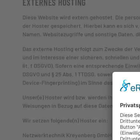
EXTERNES HOSTING
Diese Website wird extern gehostet. Die pers
der Hoster gespeichert. Hierbei kann es sich 
Namen, Websitezugriffe und sonstige Daten, di
Das externe Hosting erfolgt zum Zwecke der Ve
und im Interesse einer sicheren, schnellen und 
lit. f DSGVO). Sofern eine entsprechende Einwill
DSGVO und § 25 Abs. 1 TTDSG, soweit die Einwil
Device-Fingerprinting) im Sinne des TTDSG umfa
Unser(e) Hoster wird bzw. werden Ihre Daten nur
Weisungen in Bezug auf diese Daten befolgen.
Wir setzen folgende(n) Hoster ein:
Netzwerktechnik Kreyenberg GmbH