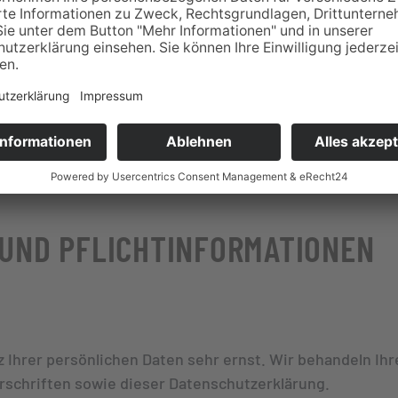
tung (AVV) zur Nutzung des oben genannten Dienstes ge
g, der gewährleistet, dass dieser die personenbezogen
SGVO verarbeitet.
 UND PFLICHT­INFORMATIONEN
 Ihrer persönlichen Daten sehr ernst. Wir behandeln I
schriften sowie dieser Datenschutzerklärung.