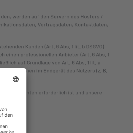
rden, werden auf den Servern des Hosters /
nikationsdaten, Vertragsdaten, Kontaktdaten,
ehenden Kunden (Art. 6 Abs. 1 lit. b DSGVO)
 einen professionellen Anbieter (Art. 6 Abs. 1
ßlich auf Grundlage von Art. 6 Abs. 1 lit. a
 Informationen im Endgerät des Nutzers (z. B.
stungspflichten erforderlich ist und unsere