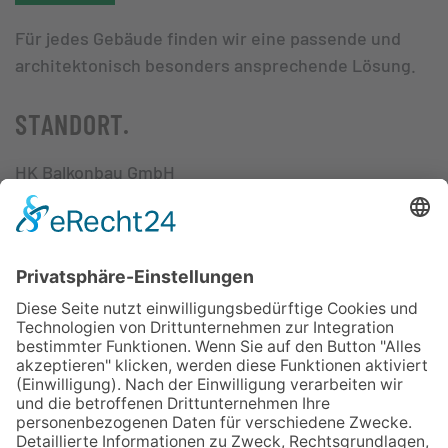
Für jedes Gebäude finden wir eine passende und
architektonisch besonders ansprechende Lösung.
STANDORT.
HK Balkonbau GmbH
Am Alten Viehhof 19
47138 Duisburg
Mo. - Do. 8:00 Uhr – 16:00 Uhr
Fr. 8:00 Uhr – 15:00 Uhr
KONTAKT.
0203 - 80 955-0